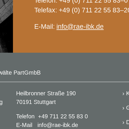
Tele­fon: +49 (0) 711 22 55 83–0
Tele­fax: +49 (0) 711 22 55 83–2
E‑Mail:
info@rae-ibk.de
nwälte PartGmbB
Heilbronner Straße 190
› 
g
70191 Stuttgart
› 
Telefon +49 711 22 55 83 0
› 
E-Mail info@rae-ibk.de