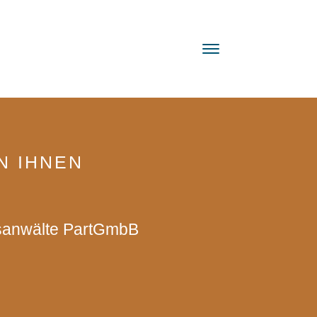
N IHNEN
s­an­wäl­te PartGmbB