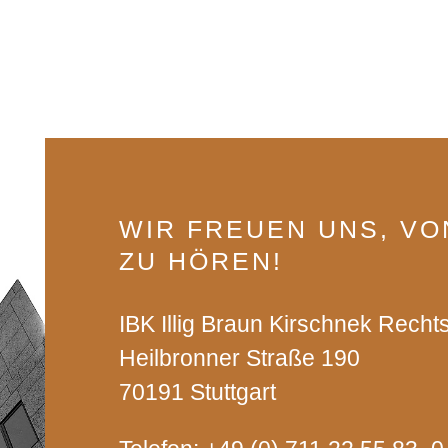
WIR FREUEN UNS, VO
ZU HÖREN!
IBK Illig Braun Kirsch­nek Recht
Heil­bron­ner Stra­ße 190
70191 Stutt­gart