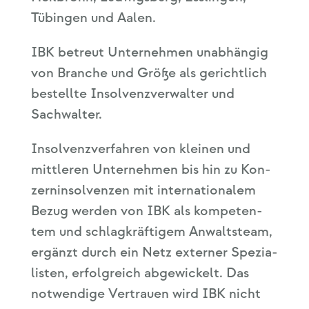
Tübin­gen und Aalen.
IBK betreut Unter­neh­men unab­hän­gig
von Bran­che und Grö­ße als gericht­lich
bestell­te Insol­venz­ver­wal­ter und
Sachwalter.
Insol­venz­ver­fah­ren von klei­nen und
mitt­le­ren Unter­neh­men bis hin zu Kon­
zern­in­sol­ven­zen mit inter­na­tio­na­lem
Bezug wer­den von IBK als kom­pe­ten­
tem und schlag­kräf­ti­gem Anwalts­team,
ergänzt durch ein Netz exter­ner Spe­zia­
lis­ten, erfolg­reich abge­wi­ckelt. Das
not­wen­di­ge Ver­trau­en wird IBK nicht