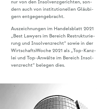
nur von den Insol­venz­ge­rich­ten, son­
dern auch von insti­tu­tio­nel­len Gläu­bi­
gern entgegengebracht.
Aus­zeich­nun­gen im Han­dels­blatt 2021
„Best Lawy­ers im Bereich Restruk­tu­rie­
rung und Insol­venz­recht“ sowie in der
Wirt­schafts­Wo­che 2021 als „Top-Kanz­
lei und Top-Anwäl­te im Bereich Insol­
venz­recht“ bele­gen dies.