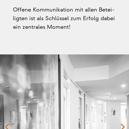
Offe­ne Kom­mu­ni­ka­ti­on mit allen Betei­
lig­ten ist als Schlüs­sel zum Erfolg dabei
ein zen­tra­les Moment!