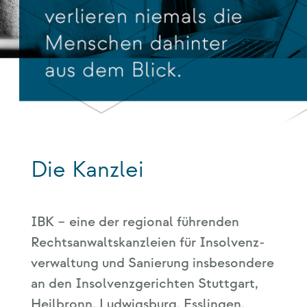
Die Kanzlei
IBK – eine der regio­nal füh­ren­den
Rechts­an­walts­kanz­lei­en für Insol­venz­
ver­wal­tung und Sanie­rung ins­be­son­de­re
an den Insol­venz­ge­rich­ten Stutt­gart,
Heil­bronn, Lud­wigs­burg, Ess­lin­gen,