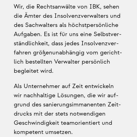
Wir, die Rechts­an­wäl­te von IBK, sehen
die Ämter
des Insol­venz­ver­wal­ters
und
des Sach­wal­ters
als höchst­per­sön­li­che
Auf­ga­ben. Es ist für uns eine Selbst­ver­
ständ­lich­keit, dass jedes Insol­venz­ver­
fah­ren grö­ßen­un­ab­hän­gig vom gericht­
lich bestell­ten Ver­wal­ter per­sön­lich
beglei­tet wird.
Als Unter­neh­mer auf Zeit ent­wi­ckeln
wir nach­hal­ti­ge Lösun­gen, die wir auf­
grund des sanie­rungs­im­ma­nen­ten Zeit­
drucks mit der
stets not­wen­di­gen
Geschwin­dig­keit team­ori­en­tiert
und
kom­pe­tent
umsetzen.