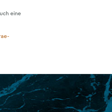
 auch eine
rae-