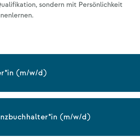
­li­fi­ka­ti­on, son­dern mit Per­sön­lich­keit
ennenlernen.
r*in (m/w/d)
venzbuchhalter*in (m/w/d)