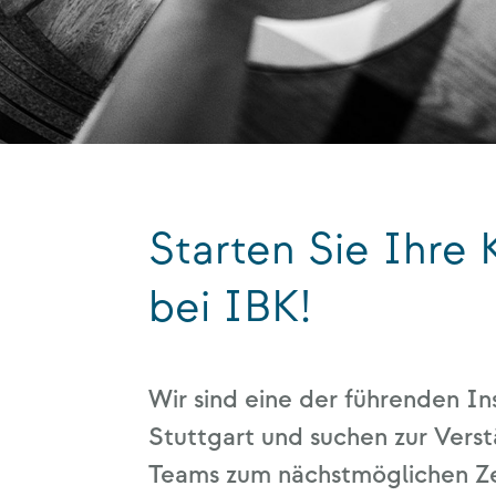
Starten Sie Ihre 
bei IBK!
Wir sind eine der füh­ren­den Inso
Stutt­gart und suchen zur Ver­stä
Teams zum nächst­mög­li­chen Z