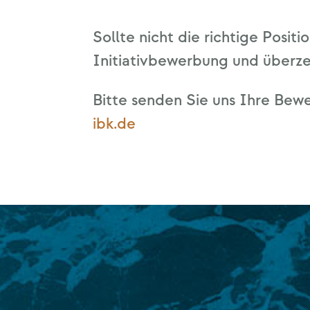
Soll­te nicht die rich­ti­ge Posi­
Initia­tiv­be­wer­bung und über­z
Bit­te sen­den Sie uns Ihre Bewe
ibk.de