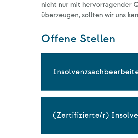
nicht nur mit her­vor­ra­gen­der Qua
über­zeu­gen, soll­ten wir uns k
Offene Stellen
Insolvenzsachbearbeite
(Zertifizierte/r) Insol