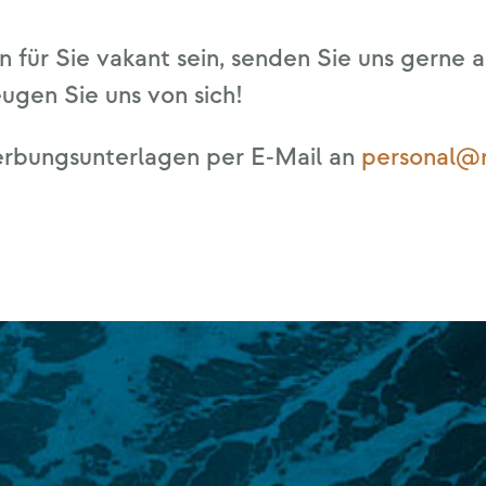
ti­on für Sie vakant sein, sen­den Sie uns ger­ne
eu­gen Sie uns von sich!
r­bungs­un­ter­la­gen per E‑Mail an
personal@