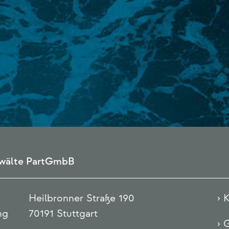
anwälte PartGmbB
Heilbronner Straße 190
› 
ng
70191 Stuttgart
› 