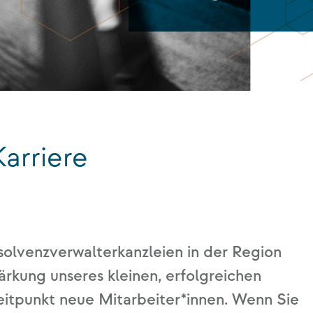
Karriere
l­venz­ver­wal­ter­kanz­lei­en in der Regi­on
r­kung unse­res klei­nen, erfolg­rei­chen
eit­punkt neue Mitarbeiter*innen.
Wenn Sie